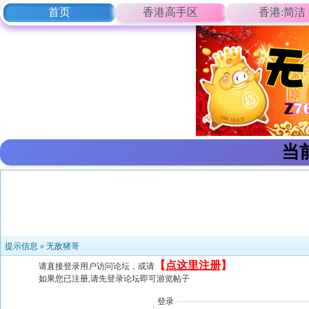
首页
香港高手区
香港:简洁
当
提示信息 »
无敌猪哥
【
点这里注册
】
请直接登录用户访问论坛，或请
如果您已注册,请先登录论坛即可游览帖子
登录