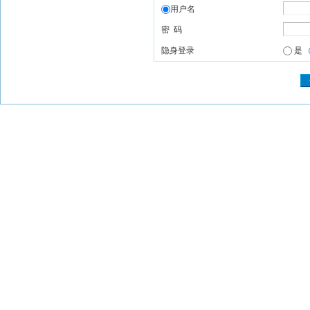
用户名
密 码
隐身登录
是