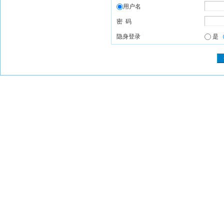
用户名
密 码
隐身登录
是