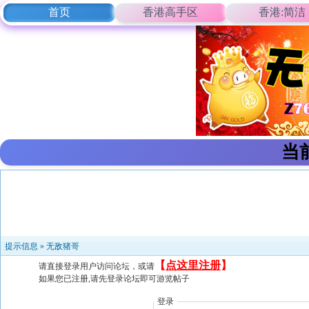
首页
香港高手区
香港:简洁
当
提示信息 »
无敌猪哥
【
点这里注册
】
请直接登录用户访问论坛，或请
如果您已注册,请先登录论坛即可游览帖子
登录