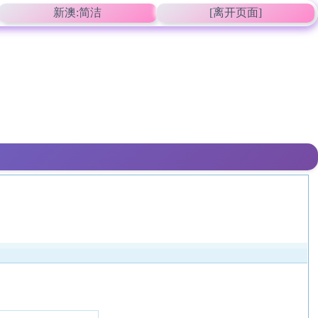
新澳:简洁
[离开页面]