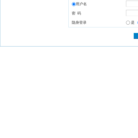
用户名
密 码
隐身登录
是