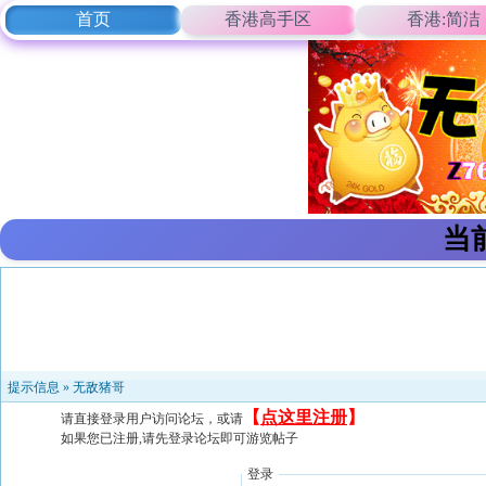
首页
香港高手区
香港:简洁
当
提示信息 »
无敌猪哥
【
点这里注册
】
请直接登录用户访问论坛，或请
如果您已注册,请先登录论坛即可游览帖子
登录