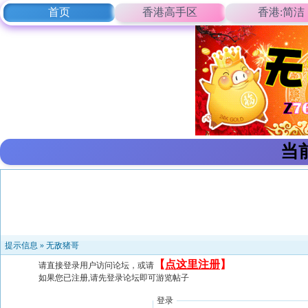
首页
香港高手区
香港:简洁
当
提示信息 »
无敌猪哥
【
点这里注册
】
请直接登录用户访问论坛，或请
如果您已注册,请先登录论坛即可游览帖子
登录