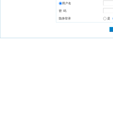
用户名
密 码
隐身登录
是