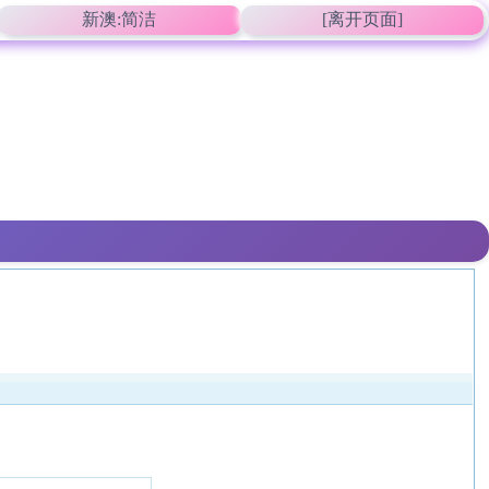
新澳:简洁
[离开页面]