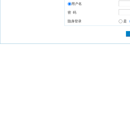
用户名
密 码
隐身登录
是