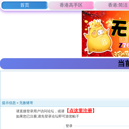
首页
香港高手区
香港:简洁
当
提示信息 »
无敌猪哥
【
点这里注册
】
请直接登录用户访问论坛，或请
如果您已注册,请先登录论坛即可游览帖子
登录