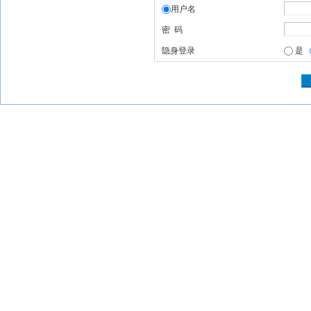
用户名
密 码
隐身登录
是