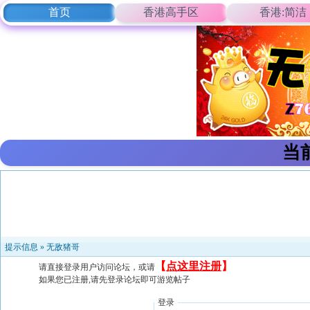
首页
香港高手区
香港:简洁
当
提示信息 »
无敌猪哥
【
点这里注册
】
请直接登录用户访问论坛，或请
如果您已注册,请先登录论坛即可游览帖子
登录