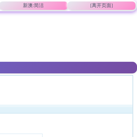
新澳:简洁
[离开页面]