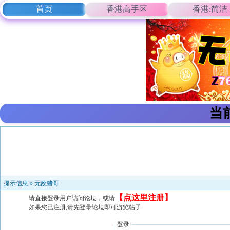
首页
香港高手区
香港:简洁
当
提示信息 »
无敌猪哥
【
点这里注册
】
请直接登录用户访问论坛，或请
如果您已注册,请先登录论坛即可游览帖子
登录