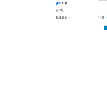
用户名
密 码
隐身登录
是