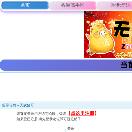
首页
香港高手区
香港:简洁
当
提示信息 »
无敌猪哥
【
点这里注册
】
请直接登录用户访问论坛，或请
如果您已注册,请先登录论坛即可游览帖子
登录