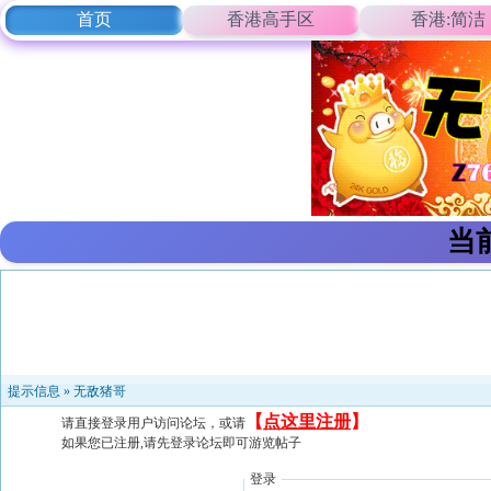
首页
香港高手区
香港:简洁
当
提示信息 »
无敌猪哥
【
点这里注册
】
请直接登录用户访问论坛，或请
如果您已注册,请先登录论坛即可游览帖子
登录