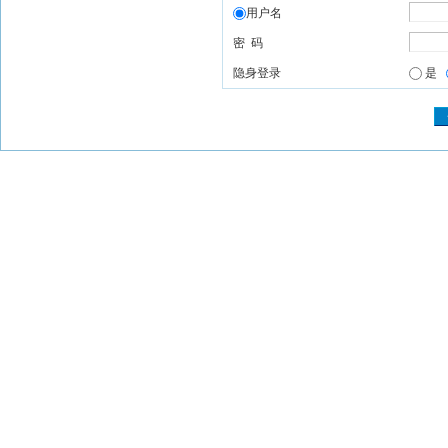
用户名
密 码
隐身登录
是