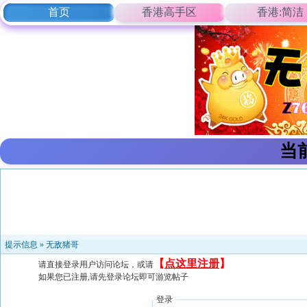
首页
香港高手区
香港:简洁
当
提示信息 »
无敌猪哥
【
点这里注册
】
请直接登录用户访问论坛，或请
如果您已注册,请先登录论坛即可游览帖子
登录