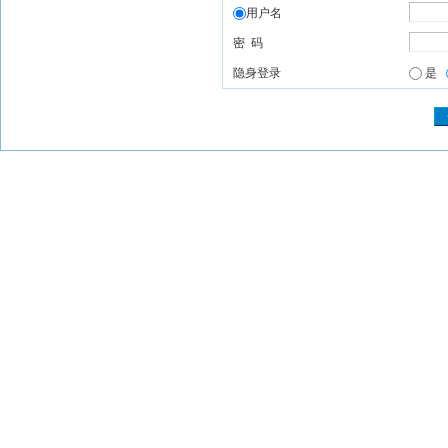
用户名
密 码
隐身登录
是