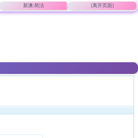
新澳:简洁
[离开页面]