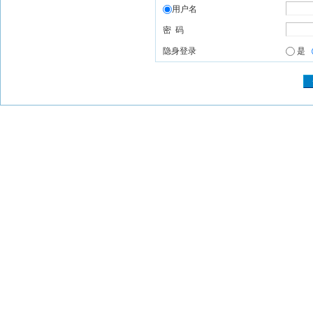
用户名
密 码
隐身登录
是