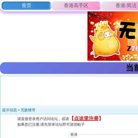
首页
香港高手区
香港:简洁
当
提示信息 »
无敌猪哥
【
点这里注册
】
请直接登录用户访问论坛，或请
如果您已注册,请先登录论坛即可游览帖子
登录