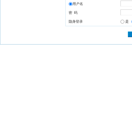
用户名
密 码
隐身登录
是