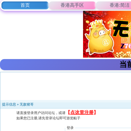
首页
香港高手区
香港:简洁
当
提示信息 »
无敌猪哥
【
点这里注册
】
请直接登录用户访问论坛，或请
如果您已注册,请先登录论坛即可游览帖子
登录