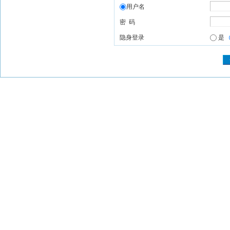
用户名
密 码
隐身登录
是