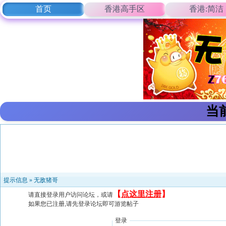
首页
香港高手区
香港:简洁
当
提示信息 »
无敌猪哥
【
点这里注册
】
请直接登录用户访问论坛，或请
如果您已注册,请先登录论坛即可游览帖子
登录