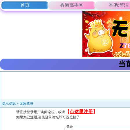
首页
香港高手区
香港:简洁
当
提示信息 »
无敌猪哥
【
点这里注册
】
请直接登录用户访问论坛，或请
如果您已注册,请先登录论坛即可游览帖子
登录