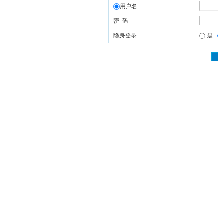
用户名
密 码
隐身登录
是