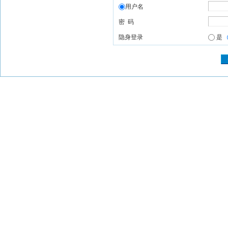
用户名
密 码
隐身登录
是