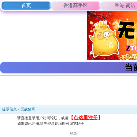
首页
香港高手区
香港:简洁
当
提示信息 »
无敌猪哥
【
点这里注册
】
请直接登录用户访问论坛，或请
如果您已注册,请先登录论坛即可游览帖子
登录