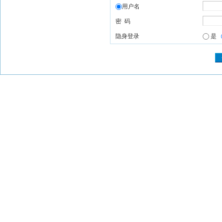
用户名
密 码
隐身登录
是