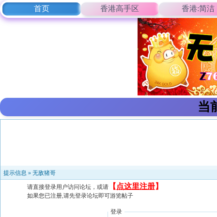
首页
香港高手区
香港:简洁
当
提示信息 »
无敌猪哥
【
点这里注册
】
请直接登录用户访问论坛，或请
如果您已注册,请先登录论坛即可游览帖子
登录