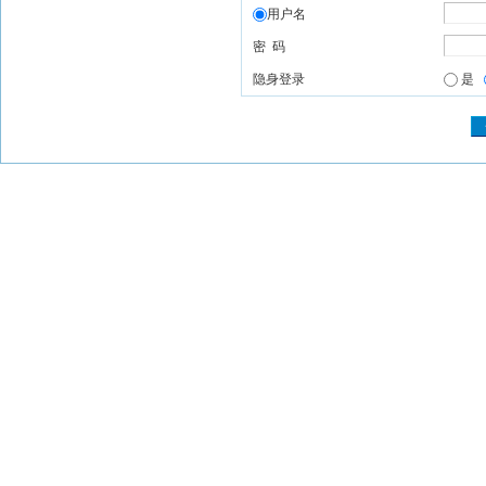
用户名
密 码
隐身登录
是