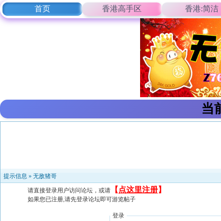
首页
香港高手区
香港:简洁
当
提示信息 »
无敌猪哥
【
点这里注册
】
请直接登录用户访问论坛，或请
如果您已注册,请先登录论坛即可游览帖子
登录