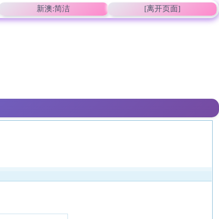
新澳:简洁
[离开页面]