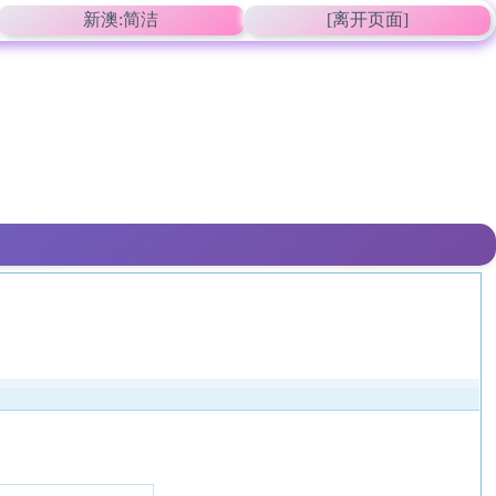
新澳:简洁
[离开页面]