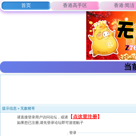
首页
香港高手区
香港:简洁
当
提示信息 »
无敌猪哥
【
点这里注册
】
请直接登录用户访问论坛，或请
如果您已注册,请先登录论坛即可游览帖子
登录