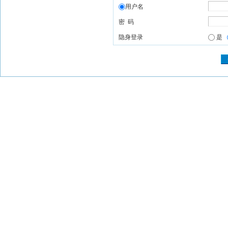
用户名
密 码
隐身登录
是