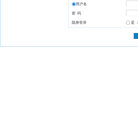
用户名
密 码
隐身登录
是