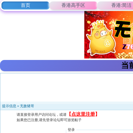
首页
香港高手区
香港:简洁
当
提示信息 »
无敌猪哥
【
点这里注册
】
请直接登录用户访问论坛，或请
如果您已注册,请先登录论坛即可游览帖子
登录