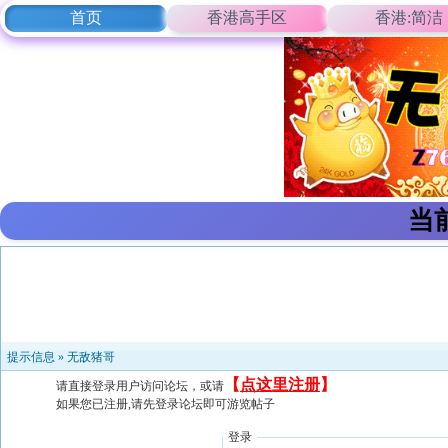
首页
香港高手区
香港:简洁
当
提示信息 »
无敌猪哥
【
点这里注册
】
请直接登录用户访问论坛，或请
如果您已注册,请先登录论坛即可游览帖子
登录