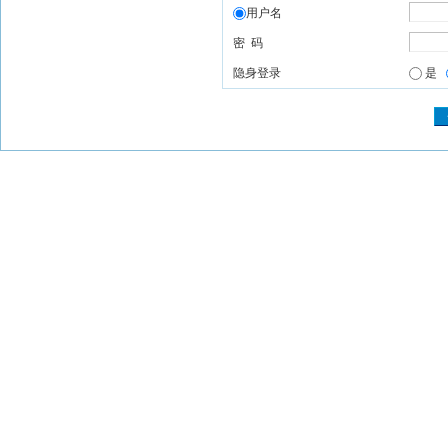
用户名
密 码
隐身登录
是