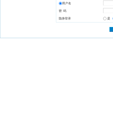
用户名
密 码
隐身登录
是