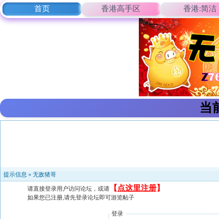
首页
香港高手区
香港:简洁
当
提示信息 »
无敌猪哥
【
点这里注册
】
请直接登录用户访问论坛，或请
如果您已注册,请先登录论坛即可游览帖子
登录