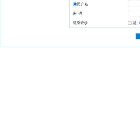
用户名
密 码
隐身登录
是