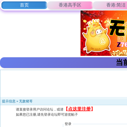
首页
香港高手区
香港:简洁
当
提示信息 »
无敌猪哥
【
点这里注册
】
请直接登录用户访问论坛，或请
如果您已注册,请先登录论坛即可游览帖子
登录