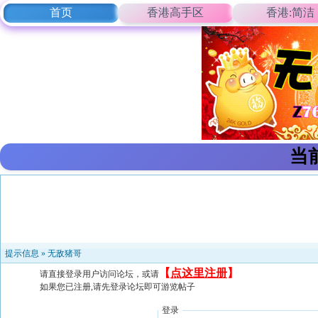
首页
香港高手区
香港:简洁
当
提示信息 »
无敌猪哥
【
点这里注册
】
请直接登录用户访问论坛，或请
如果您已注册,请先登录论坛即可游览帖子
登录