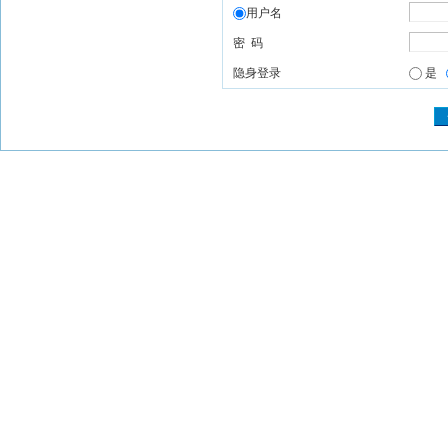
用户名
密 码
隐身登录
是