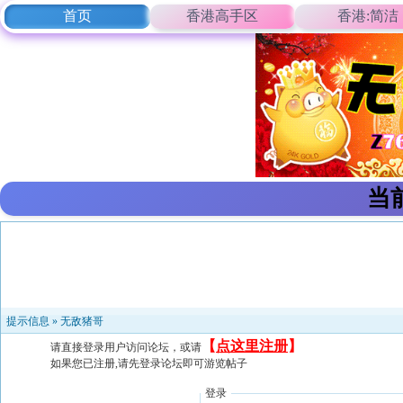
首页
香港高手区
香港:简洁
当
提示信息 »
无敌猪哥
【
点这里注册
】
请直接登录用户访问论坛，或请
如果您已注册,请先登录论坛即可游览帖子
登录