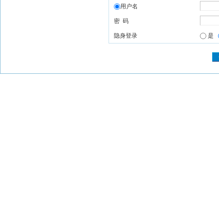
用户名
密 码
隐身登录
是