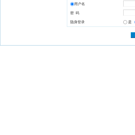
用户名
密 码
隐身登录
是