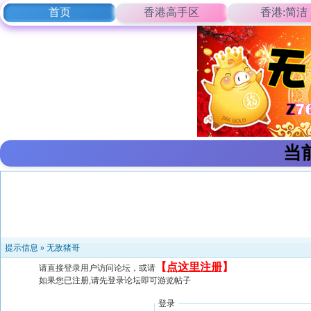
首页
香港高手区
香港:简洁
当
提示信息 »
无敌猪哥
【
点这里注册
】
请直接登录用户访问论坛，或请
如果您已注册,请先登录论坛即可游览帖子
登录