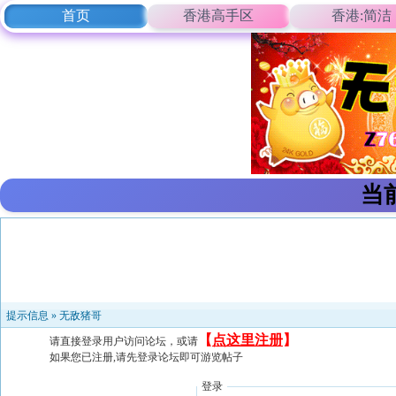
首页
香港高手区
香港:简洁
当
提示信息 »
无敌猪哥
【
点这里注册
】
请直接登录用户访问论坛，或请
如果您已注册,请先登录论坛即可游览帖子
登录