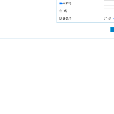
用户名
密 码
隐身登录
是