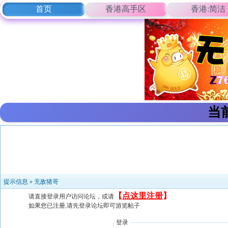
首页
香港高手区
香港:简洁
当
提示信息 »
无敌猪哥
【
点这里注册
】
请直接登录用户访问论坛，或请
如果您已注册,请先登录论坛即可游览帖子
登录