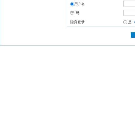
用户名
密 码
隐身登录
是