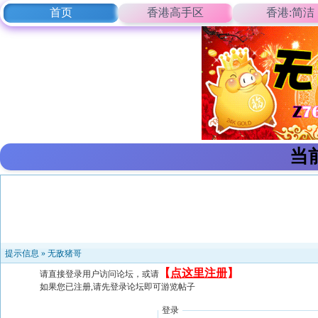
首页
香港高手区
香港:简洁
当
提示信息 »
无敌猪哥
【
点这里注册
】
请直接登录用户访问论坛，或请
如果您已注册,请先登录论坛即可游览帖子
登录