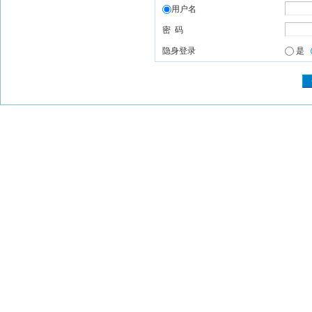
用户名
密 码
隐身登录
是