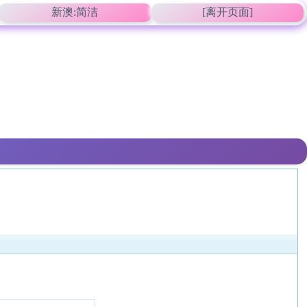
新澳:简洁
[离开页面]