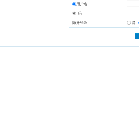
用户名
密 码
隐身登录
是