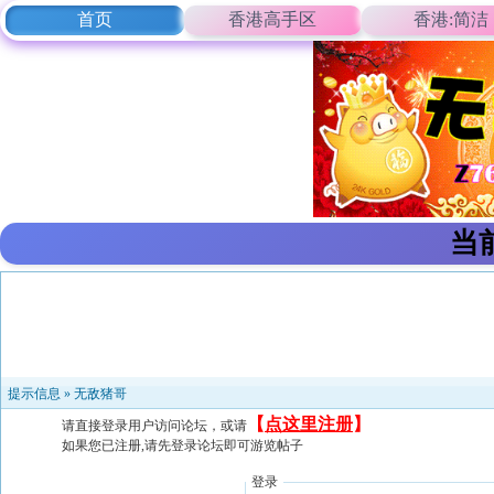
首页
香港高手区
香港:简洁
当
提示信息 »
无敌猪哥
【
点这里注册
】
请直接登录用户访问论坛，或请
如果您已注册,请先登录论坛即可游览帖子
登录