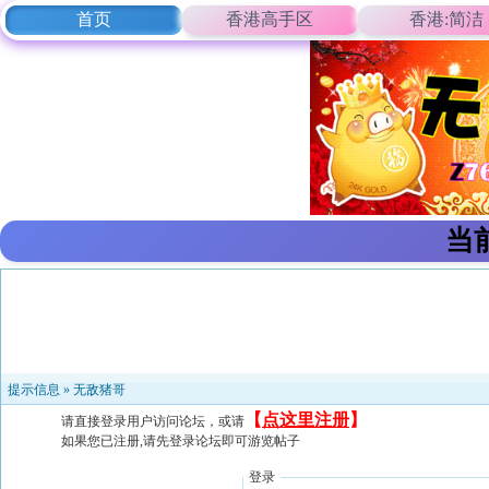
首页
香港高手区
香港:简洁
当
提示信息 »
无敌猪哥
【
点这里注册
】
请直接登录用户访问论坛，或请
如果您已注册,请先登录论坛即可游览帖子
登录