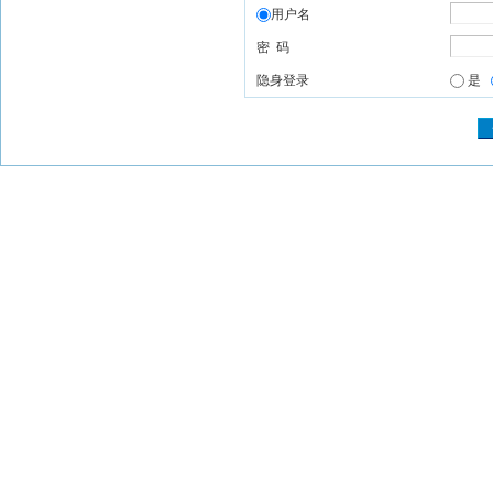
用户名
密 码
隐身登录
是