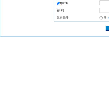
用户名
密 码
隐身登录
是