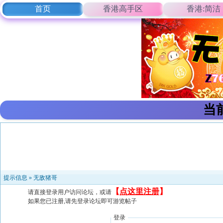
首页
香港高手区
香港:简洁
当
提示信息 »
无敌猪哥
【
点这里注册
】
请直接登录用户访问论坛，或请
如果您已注册,请先登录论坛即可游览帖子
登录