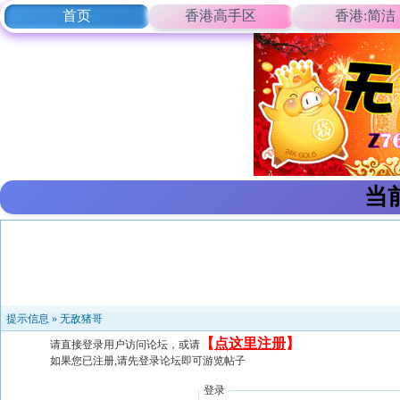
首页
香港高手区
香港:简洁
当
提示信息 »
无敌猪哥
【
点这里注册
】
请直接登录用户访问论坛，或请
如果您已注册,请先登录论坛即可游览帖子
登录