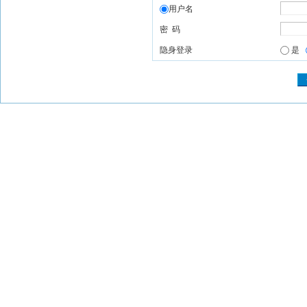
用户名
密 码
隐身登录
是