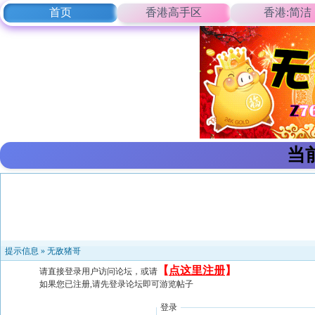
首页
香港高手区
香港:简洁
当
提示信息 »
无敌猪哥
【
点这里注册
】
请直接登录用户访问论坛，或请
如果您已注册,请先登录论坛即可游览帖子
登录