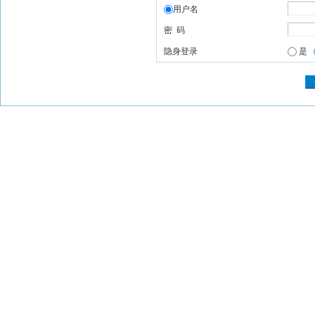
用户名
密 码
隐身登录
是