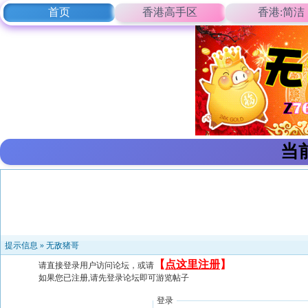
首页
香港高手区
香港:简洁
当
提示信息 »
无敌猪哥
【
点这里注册
】
请直接登录用户访问论坛，或请
如果您已注册,请先登录论坛即可游览帖子
登录