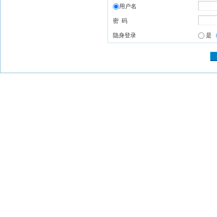
用户名
密 码
隐身登录
是