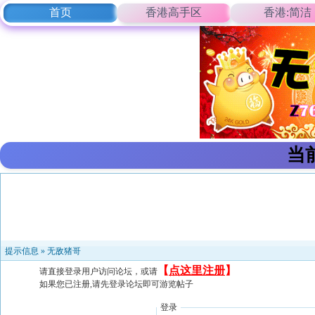
首页
香港高手区
香港:简洁
当
提示信息 »
无敌猪哥
【
点这里注册
】
请直接登录用户访问论坛，或请
如果您已注册,请先登录论坛即可游览帖子
登录