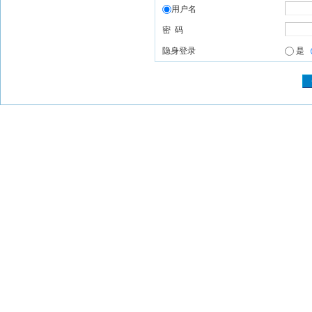
用户名
密 码
隐身登录
是