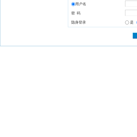
用户名
密 码
隐身登录
是