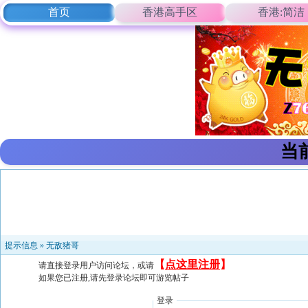
首页
香港高手区
香港:简洁
当
提示信息 »
无敌猪哥
【
点这里注册
】
请直接登录用户访问论坛，或请
如果您已注册,请先登录论坛即可游览帖子
登录