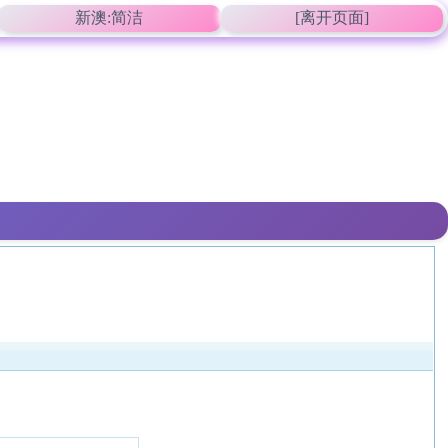
新澳:简洁
[离开页面]