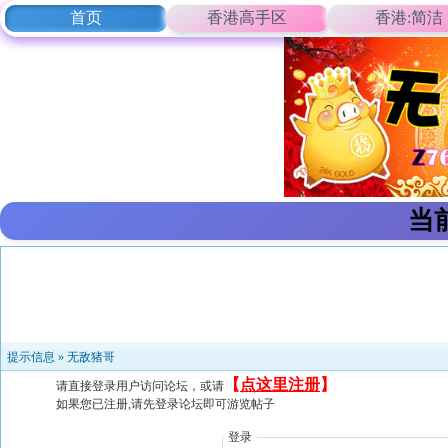
首页
香港高手区
香港:简洁
当
提示信息 »
无敌猪哥
【
点这里注册
】
请直接登录用户访问论坛，或请
如果您已注册,请先登录论坛即可游览帖子
登录