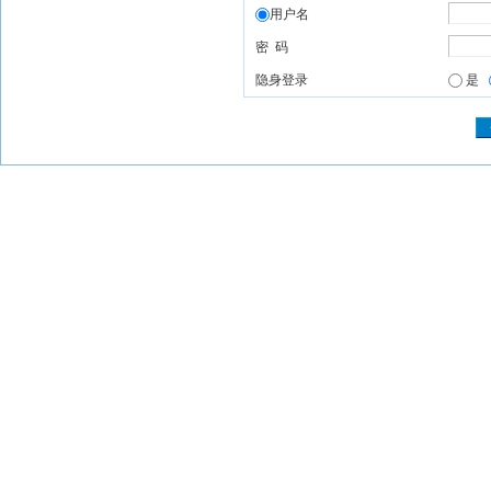
用户名
密 码
隐身登录
是