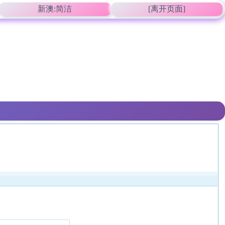
新澳:简洁
[离开页面]