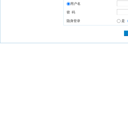
用户名
密 码
隐身登录
是