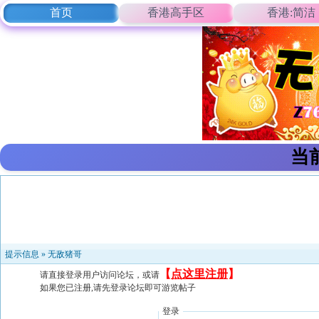
首页
香港高手区
香港:简洁
当
提示信息 »
无敌猪哥
【
点这里注册
】
请直接登录用户访问论坛，或请
如果您已注册,请先登录论坛即可游览帖子
登录