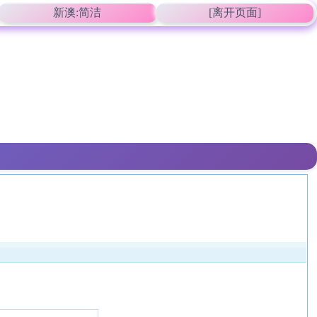
新澳:简洁
[离开页面]