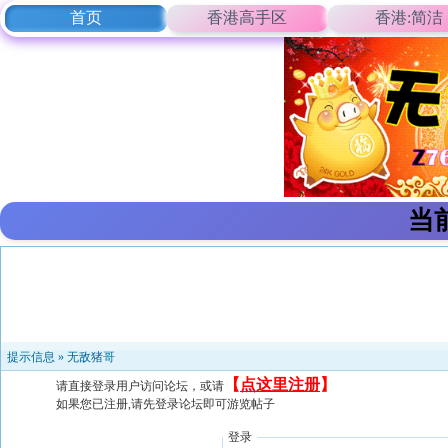
首页
香港高手区
香港:简洁
当
提示信息 »
无敌猪哥
【
点这里注册
】
请直接登录用户访问论坛，或请
如果您已注册,请先登录论坛即可游览帖子
登录