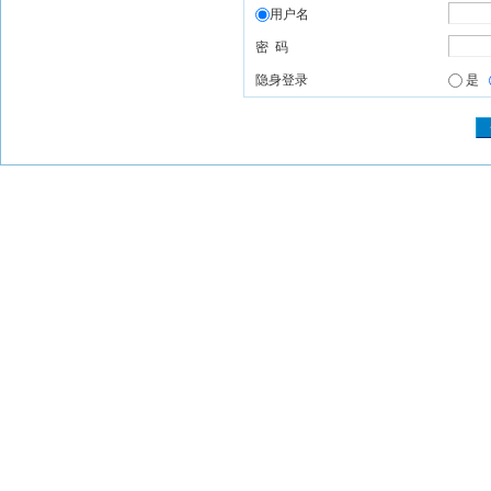
用户名
密 码
隐身登录
是