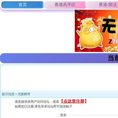
首页
香港高手区
香港:简洁
当
提示信息 »
无敌猪哥
【
点这里注册
】
请直接登录用户访问论坛，或请
如果您已注册,请先登录论坛即可游览帖子
登录